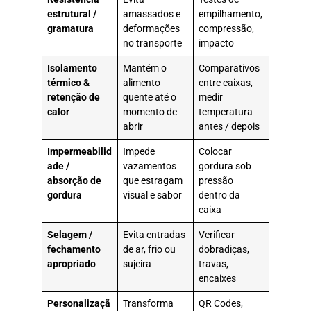
estrutural /
amassados e
empilhamento,
gramatura
deformações
compressão,
no transporte
impacto
Isolamento
Mantém o
Comparativos
térmico &
alimento
entre caixas,
retenção de
quente até o
medir
calor
momento de
temperatura
abrir
antes / depois
Impermeabilid
Impede
Colocar
ade /
vazamentos
gordura sob
absorção de
que estragam
pressão
gordura
visual e sabor
dentro da
caixa
Selagem /
Evita entradas
Verificar
fechamento
de ar, frio ou
dobradiças,
apropriado
sujeira
travas,
encaixes
Personalizaçã
Transforma
QR Codes,